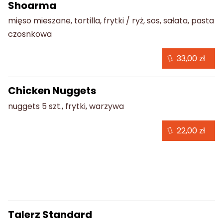
Shoarma
mięso mieszane, tortilla, frytki / ryż, sos, sałata, pasta
czosnkowa
33,00 zł
Chicken Nuggets
nuggets 5 szt., frytki, warzywa
22,00 zł
Dania obiadowe
Talerz Standard