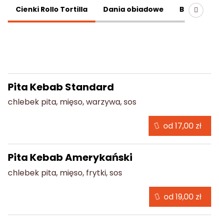
Oferta
Cienki Rollo Tortilla
Dania obiadowe
Box Kebab
Pita Arabska
Pita Kebab Standard
chlebek pita, mięso, warzywa, sos
od 17,00 zł
Pita Kebab Amerykański
chlebek pita, mięso, frytki, sos
od 19,00 zł