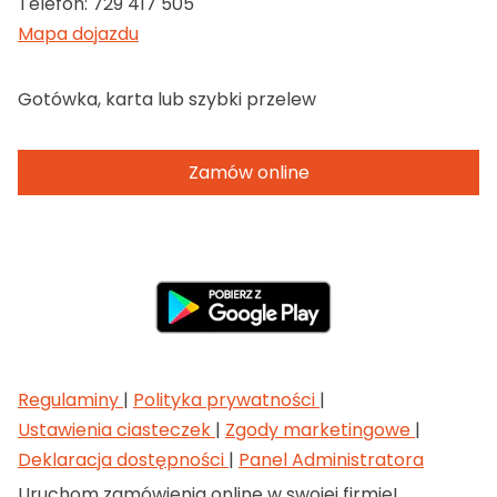
Telefon:
729 417 505
Mapa dojazdu
Gotówka, karta lub szybki przelew
Zamów online
Regulaminy
|
Polityka prywatności
|
Ustawienia ciasteczek
|
Zgody marketingowe
|
Deklaracja dostępności
|
Panel Administratora
Uruchom zamówienia online w swojej firmie!